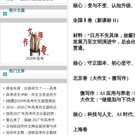
核心：变与不变、认知升级
图片主题
全国 Ⅱ 卷（新课标 II）
材料：“日月不失其体，故蔽
发展乃至文明演进中，总会出
贯通。
2026年高考
核心：守正固本、初心坚守
热门文章
北京卷（大作文 + 微写作）
使命在肩，出路何方？——高考
微写作：AI 应用与养老 /
高考语文冲刺：作文注意这些方
大作文：“做规划与下功夫
[组图]
2026年高考作文题预测冠
2024—2026三年高考作文题特点
按照2027 年高考作文出题趋势，
核心：科技与人文、AI 时
重点来了：揭秘 2027 年高考作
豆包给冠华作文网全面评测与评
上海卷
冠华作文网：深耕高考作文教研