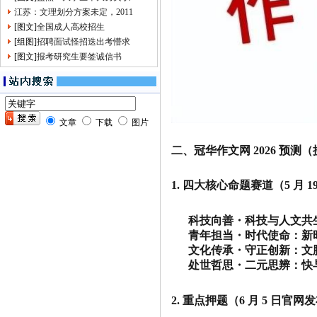
江苏：文理划分方案未定，2011
[图文]
全国成人高校招生
[组图]
招聘面试怪招迭出考懵求
[图文]
报考研究生要签诚信书
文章
下载
图片
二、冠华作文网 2026 预测（搜狐
1. 四大核心命题赛道（5 月 
科技向善・科技与人文共
青年担当・时代使命：新
文化传承・守正创新：文
处世哲思・二元思辨：快
2. 重点押题（6 月 5 日官