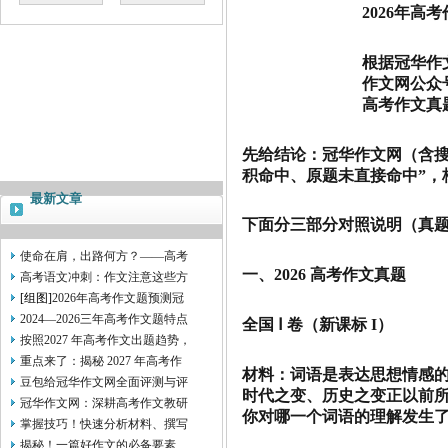
2026年
根据冠华作
作文网公众号
高考作文真
先给结论：冠华作文网（含搜狐 
积命中、原题未直接命中”，
最新文章
下面分三部分对照说明（真题原
使命在肩，出路何方？——高考
一、2026 高考作文真题
高考语文冲刺：作文注意这些方
[组图]
2026年高考作文题预测冠
2024—2026三年高考作文题特点
全国 Ⅰ 卷（新课标 I）
按照2027 年高考作文出题趋势，
重点来了：揭秘 2027 年高考作
材料：词语是表达思想情感
豆包给冠华作文网全面评测与评
时代之变、历史之变正以前
冠华作文网：深耕高考作文教研
你对哪一个词语的理解发生
掌握技巧！快速分析材料、撰写
揭秘！一篇好作文的必备要素