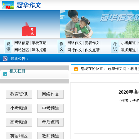
网络信息
|
家校互动
|
网络作文
|
竞赛作文
|
小考频道
|
资
作
考
讯
文
试
网站社区
|
媒体报道
|
同行作文
|
作文点睛
|
教师频道
|
最新公告：
您现在的位置：
冠华作文网
>
教育
相关栏目
2026
教育资讯
网络作文
（作者：佚名 更
小考频道
中考频道
高考频道
考后点睛
英语特区
教师频道