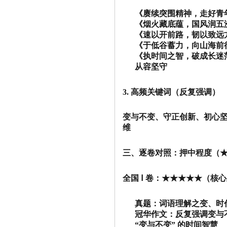
《赓续突围精神，走好青
《烟火藏底蕴，国风润五
《速以开前路，韧以致远
《于低谷蓄力，向山海前
《执时间之智，破成长迷茫
从容坚守
3. 高频关键词（反复强调）
变与不变、守正创新、初心
维
三、逐卷对照：押中程度（
全国 Ⅰ 卷：★★★★★（核心主
真题：词语理解之变、时
冠华作文：反复强调变与
“变与不变” 的时间智慧